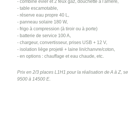
- combiné évier et 2 feux gaz, douchette à l'arrière,
- table escamotable,
- réserve eau propre 40 L,
- panneau solaire 180 W,
- frigo à compression (à tiroir ou à porte)
- batterie de service 100 A,
- chargeur, convertisseur, prises USB + 12 V,
- isolation liège projeté + laine lin/chanvre/coton,
- en options : chauffage et eau chaude, etc.
Prix en 2/3 places L1H1 pour la réalisation de A à Z, s
9500 à 14500 E.